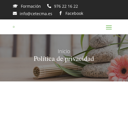
Formación
976 22 16 22


Facebook
info@cetecma.es


Inicio
Política de privacidad