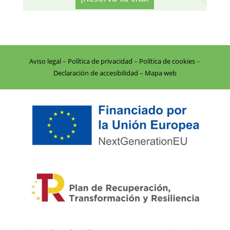
Aviso legal
–
Política de privacidad
–
Política de cookies
–
Declaración de accesibilidad
–
Mapa web