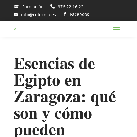
Formación
976 22 16 22


Facebook
info@cetecma.es


Esencias de
Egipto en
Zaragoza: qué
son y cómo
pueden